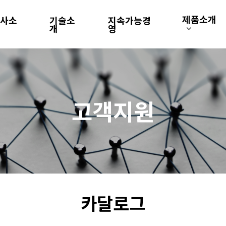
제품소개
회사소
기술소
지속가능경
개
개
영
고객지원
카달로그